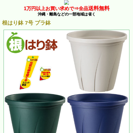
送料無料
1万
円以上お買い求めで⇒
全品
沖縄・離島などの一部地域は省く
根はり鉢 7号 プラ鉢