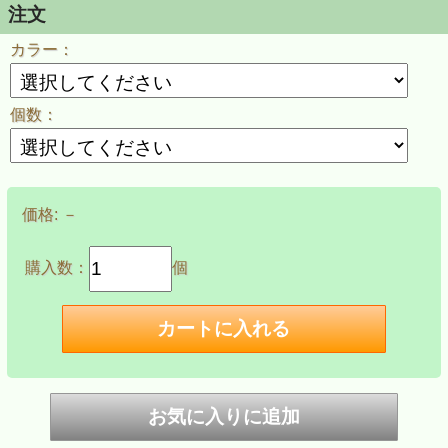
み
注文
カラー：
個数：
価格:
－
購入数：
個