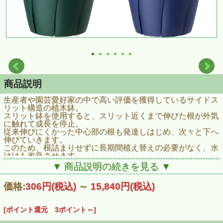
商品説明
生産者や園芸愛好家の中で高い評価を獲得しているサイドス
リット構造の植木鉢。
スリット鉢を使用すると、スリット近くまで伸びた根が外気
に触れて成長を停止。
従来伸びにくかった中心部の根も発達しはじめ、次々と下へ
伸びていきます。
このため、根詰まりせずに長期間植え替えの必要がなく、水
はけも改良させます。
■仕様
▼ 商品説明の続きを見る ▼
サイズ：直径210×高さ192mm/上部内径約192下部外形径
105mm
価格:
306円
(税込)
～
15,840円
(税込)
材質：ポリプロピレン
[ポイント還元 3ポイント～]
土容量：3.00Ｌ
スリット鉢・栽培用・水はけ・ガーデニング・園芸・植え込