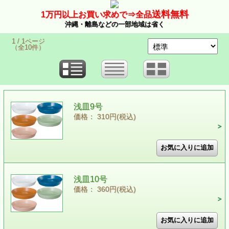
送料無料
1万
円以上お買い求めで⇒
全品
沖縄・離島などの一部地域は省く
1 / 1ページ
（全10件）
浅皿9号
価格： 310円(税込)
浅皿10号
価格： 360円(税込)