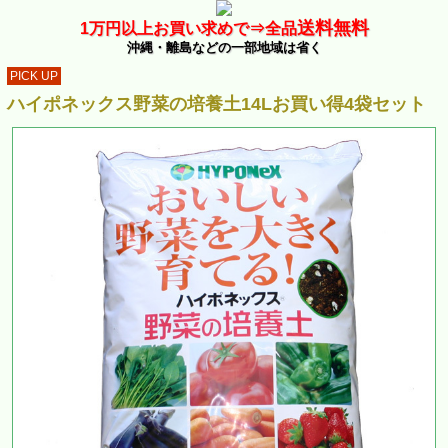
送料無料
1万
円以上お買い求めで⇒
全品
沖縄・離島などの一部地域は省く
PICK UP
ハイポネックス野菜の培養土14Lお買い得4袋セット