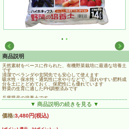
商品説明
天然素材をベースに作られた、有機野菜栽培に最適な培養土
です
清潔でベランダや玄関先でも安心して使えます
吸水性・保水性・通気性に水やりなどで、流れやすい肥料成
分を土にとどめておく、保肥性にも優れています
野菜の生育に適したPH調整済みです
兵庫県産の培養土です
容量14L×4袋
▼ 商品説明の続きを見る ▼
主な配合原料
ココピート、赤土、赤玉土、ココチップ、軽石
価格:
3,480円
(税込)