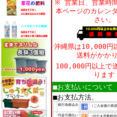
※ 営業日、営業時
本ページのカレン
さい。
沖縄県は10,000
送料がかか
100,000円以上
ります
■お支払いについて
■お支払方法、
銀行為振込み
（ご入金後の発
代金引換払い
（代引き手数料別