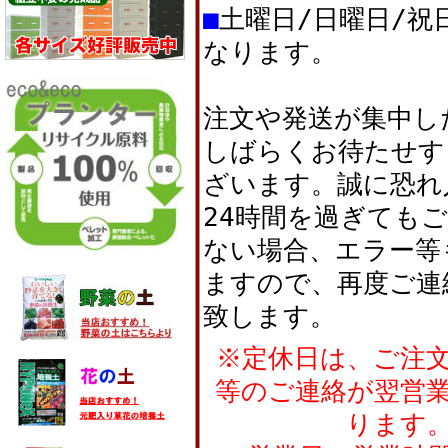
■
土曜日/日曜日/祝
なります。
注文や発送が集中し
しばらくお待たせす
ざいます。誠に恐れ
24時間を過ぎても
ない場合、エラー等
ますので、再度ご連
致します。
※定休日は、ご注
等のご連絡が翌営
ります