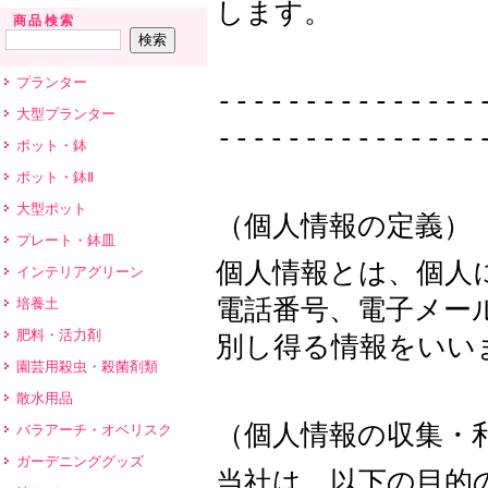
します。
商品検索
プランター
---------------
大型プランター
---------------
ポット・鉢
ポット・鉢Ⅱ
大型ポット
（個人情報の定義）
プレート・鉢皿
個人情報とは、個人
インテリアグリーン
電話番号、電子メー
培養土
肥料・活力剤
別し得る情報をいい
園芸用殺虫・殺菌剤類
散水用品
（個人情報の収集・
バラアーチ・オベリスク
ガーデニンググッズ
当社は、以下の目的