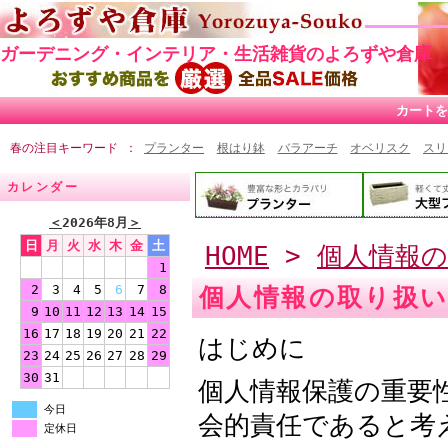
ガーデニング・インテリア・生活雑貨のよろずや倉庫
カートを
春の注目キーワード
プランター
根はり鉢
バラアーチ
オベリスク
スリ
カレンダー
＜
2026年8月
＞
日
月
火
水
木
金
土
HOME
>
個人情報
1
2
3
4
5
6
7
8
個人情報の取り扱
9
10
11
12
13
14
15
16
17
18
19
20
21
22
はじめに
23
24
25
26
27
28
29
30
31
個人情報保護の重要
今日
会的責任であると考
定休日