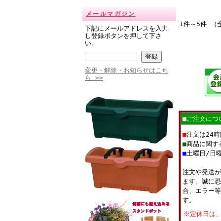
メールマガジン
1件～5件 （
下記にメールアドレスを入力
し登録ボタンを押して下さ
い。
変更・解除・お知らせはこち
ら >>
■ご注文につ
■
注文は24
■
商品に関す
■
土曜日/日
注文や発送が
ます。誠に恐
合、エラー等
す。
※定休日は