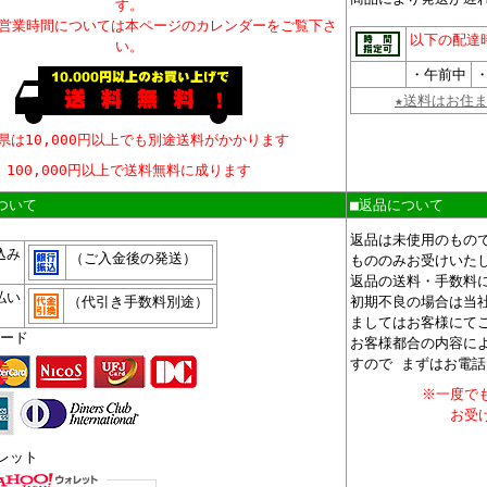
す。
、営業時間については本ページのカレンダーをご覧下さ
以下の配達
い。
・午前中
・
★送料はお住
県は10,000円以上でも別途送料がかかります
100,000円以上で送料無料に成ります
ついて
■返品について
、
返品は未使用のもの
込み
（ご入金後の発送）
もののみお受けいた
返品の送料・手数料
払い
（代引き手数料別途）
初期不良の場合は当
ましてはお客様にて
ード
お客様都合の内容に
すので まずはお電
※一度で
お受
ォレット