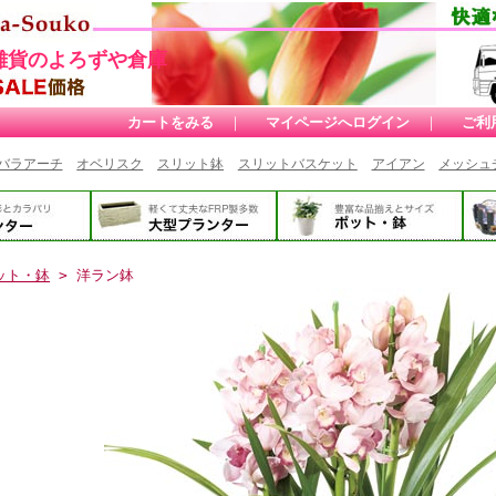
雑貨のよろずや倉庫
カートをみる
｜
マイページへログイン
｜
ご利
バラアーチ
オベリスク
スリット鉢
スリットバスケット
アイアン
メッシュ
ット・鉢
> 洋ラン鉢