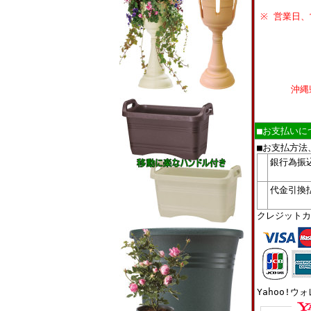
※ 営業日
沖縄
■お支払いに
■お支払方法
銀行為振
代金引換
クレジットカ
Yahoo!ウ