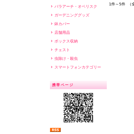
1件～5件 （
バラアーチ・オベリスク
ガーデニンググッズ
鉢カバー
店舗用品
ボックス収納
チェスト
虫除け・殺虫
スマートフォンカテゴリー
携帯ページ