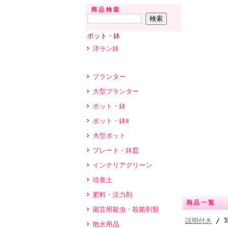
商品検索
ポット・鉢
洋ラン鉢
プランター
大型プランター
ポット・鉢
ポット・鉢Ⅱ
大型ポット
プレート・鉢皿
インテリアグリーン
培養土
肥料・活力剤
商品一覧
園芸用殺虫・殺菌剤類
説明付き
/ 
散水用品