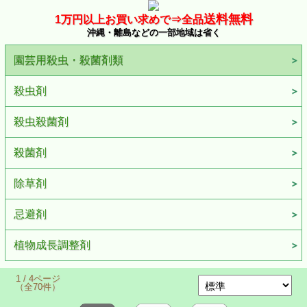
送料無料
1万
円以上お買い求めで⇒
全品
沖縄・離島などの一部地域は省く
園芸用殺虫・殺菌剤類
殺虫剤
殺虫殺菌剤
殺菌剤
除草剤
忌避剤
植物成長調整剤
1 / 4ページ
（全70件）