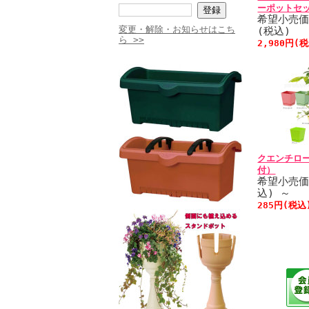
ーポットセッ
希望小売価格
変更・解除・お知らせはこち
(税込)
ら >>
2,980円(
クエンチロ
付）
希望小売価
込)
～
285円(税