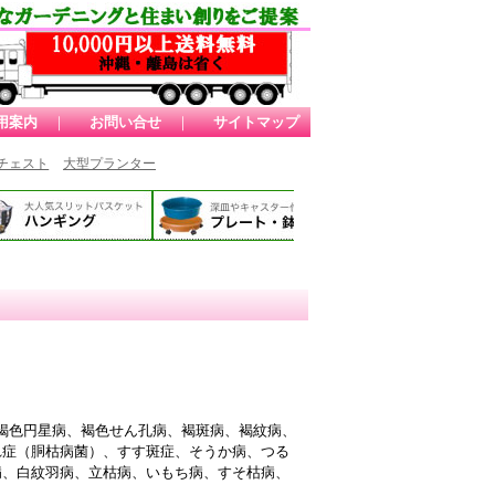
用案内
｜
お問い合せ
｜
サイトマップ
チェスト
大型プランター
褐色円星病、褐色せん孔病、褐斑病、褐紋病、
れ症（胴枯病菌）、すす斑症、そうか病、つる
病、白紋羽病、立枯病、いもち病、すそ枯病、