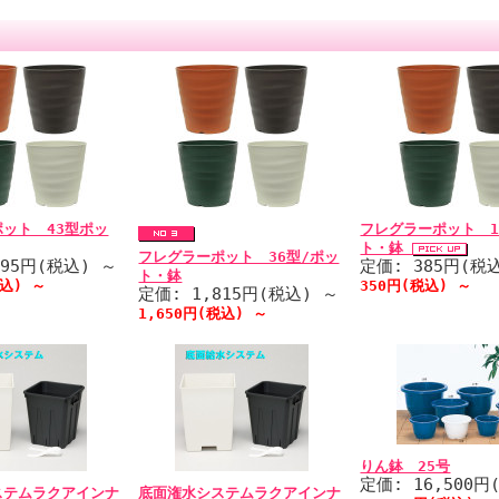
ット 43型ポッ
フレグラーポット 1
ト・鉢
フレグラーポット 36型/ポッ
695円(税込)
～
定価: 385円(税
ト・鉢
税込)
～
350円(税込)
～
定価: 1,815円(税込)
～
1,650円(税込)
～
りん鉢 25号
定価: 16,500円
ステムラクアインナ
底面潅水システムラクアインナ