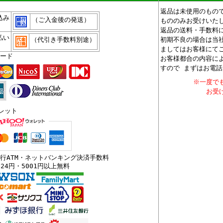
、
返品は未使用のもの
込み
（ご入金後の発送）
もののみお受けいた
返品の送料・手数料
払い
（代引き手数料別途）
初期不良の場合は当
ましてはお客様にて
ード
お客様都合の内容に
すので まずはお電
※一度で
お受
ォレット
行ATM・ネットバンキング決済手数料
324円・5001円以上無料