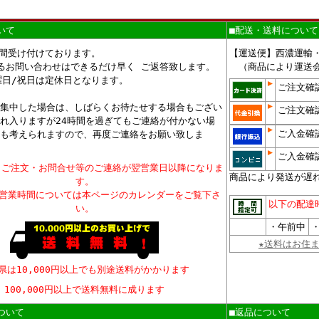
いて
■配送・送料について
時間受け付けております。
【運送便】西濃運輸
るお問い合わせはできるだけ早く ご返答致します。
（商品により運送会
曜日/祝日は定休日となります。
ご注文確
集中した場合は、しばらくお待たせする場合もござい
ご注文確
れ入りますが24時間を過ぎてもご連絡が付かない場
ご入金確
も考えられますので、再度ご連絡をお願い致しま
ご入金確
、ご注文・お問合せ等のご連絡が翌営業日以降になりま
商品により発送が遅
す。
、営業時間については本ページのカレンダーをご覧下さ
以下の配達
い。
・午前中
・
★送料はお住
県は10,000円以上でも別途送料がかかります
100,000円以上で送料無料に成ります
ついて
■返品について