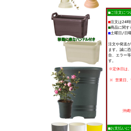
■ご注文につ
■
注文は24
■
商品に関す
■
土曜日/日
注文や発送が
ます。誠に恐
合、エラー等
す。
※定休日は
※ 営業日
沖縄
■お支払いに