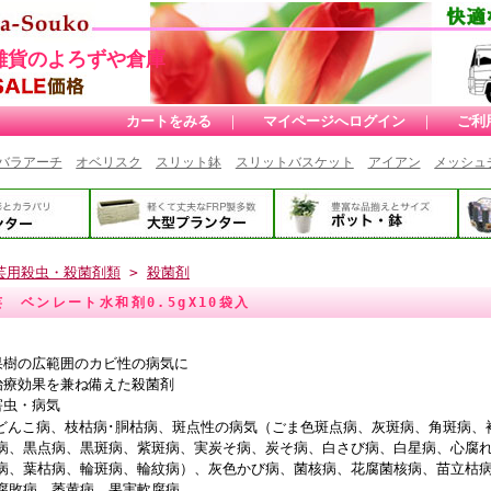
雑貨のよろずや倉庫
カートをみる
｜
マイページへログイン
｜
ご利
バラアーチ
オベリスク
スリット鉢
スリットバスケット
アイアン
メッシュ
芸用殺虫・殺菌剤類
>
殺菌剤
 ベンレート水和剤0.5gX10袋入
果樹の広範囲のカビ性の病気に
治療効果を兼ね備えた殺菌剤
害虫・病気
どんこ病、枝枯病･胴枯病、斑点性の病気（ごま色斑点病、灰斑病、角斑病、
病、黒点病、黒斑病、紫斑病、実炭そ病、炭そ病、白さび病、白星病、心腐
病、葉枯病、輪斑病、輪紋病）、灰色かび病、菌核病、花腐菌核病、苗立枯
腐敗病、萎黄病、果実軟腐病