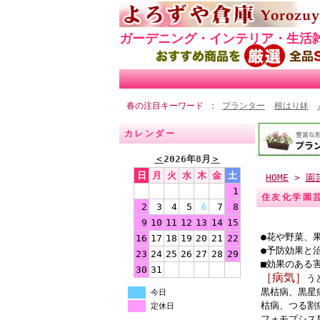
ガーデニング・インテリア・生活
春の注目キーワード
プランター
根はり鉢
カレンダー
＜
2026年8月
＞
日
月
火
水
木
金
土
HOME
>
園
1
住友化学園芸
2
3
4
5
6
7
8
9
10
11
12
13
14
15
●花や野菜、
16
17
18
19
20
21
22
●予防効果と
23
24
25
26
27
28
29
■効果のある
30
31
［病気］
う
黒枯病、黒星
今日
枯病、つる割
定休日
フォモプシス