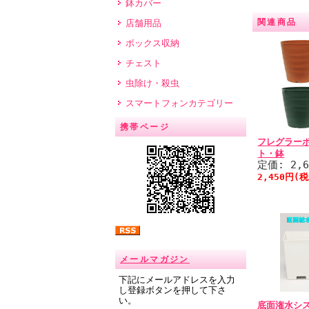
鉢カバー
関連商品
店舗用品
ボックス収納
チェスト
虫除け・殺虫
スマートフォンカテゴリー
携帯ページ
フレグラーポ
ト・鉢
定価: 2,
2,450円(
メールマガジン
下記にメールアドレスを入力
し登録ボタンを押して下さ
い。
底面潅水シ