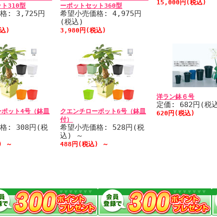
15,000円(税込)
ト310型
ーポットセット360型
: 3,725円
希望小売価格: 4,975円
(税込)
税込)
3,980円(税込)
洋ラン鉢６号
定価: 682円(税
ーポット4号（鉢皿
クエンチローポット6号（鉢皿
620円(税込)
付）
格: 308円(税
希望小売価格: 528円(税
込)
～
込)
～
488円(税込)
～