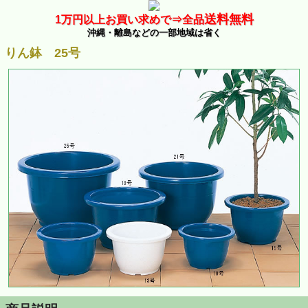
送料無料
1万
円以上お買い求めで⇒
全品
沖縄・離島などの一部地域は省く
りん鉢 25号