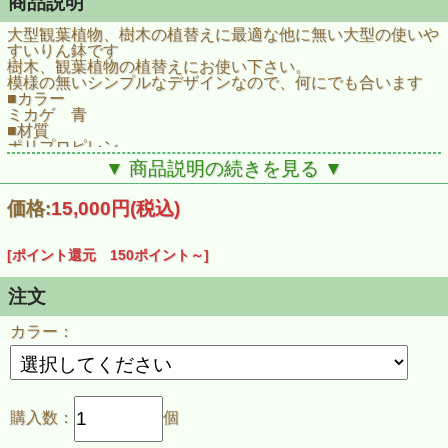
商品説明
大型観葉植物、樹木の植替えに最適な他に無い大型の使いや
すいりん鉢です
樹木、観葉植物の植替えにお使い下さい。
模様の無いシンプルなデザインなので、何にでも合います
■カラー
ミカゲ 青
■材質
ポリプロピレン
■サイズ
▼ 商品説明の続きを見る ▼
直径750×460mm
■容量
価格:
15,000円
(税込)
100.0L
[ポイント還元 150ポイント～]
注文
カラー：
購入数：
個