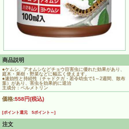
商品説明
●ケムシ、アオムシなどチョウ目害虫に優れた効果があり、
庭木・果樹・野菜などに幅広く使えます。
●速効性と持続性（チャドクガ・若令幼虫で1～2週間、散布
葉）があり、害虫を効果的に退治
主成分：ペルメトリン
価格:
558円
(税込)
[ポイント還元 5ポイント～]
注文