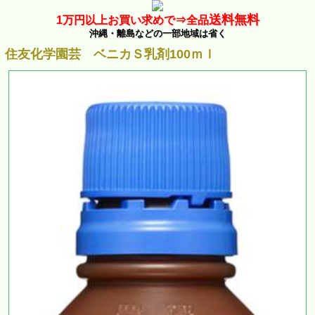
送料無料
1万
円以上お買い求めで⇒
全品
沖縄・離島などの一部地域は省く
住友化学園芸 ベニカＳ乳剤100ｍｌ