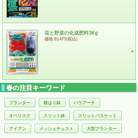
花と野菜の化成肥料3Kg
価格:814円(税込)
春の注目キーワード
プランター
根はり鉢
バラアーチ
オベリスク
スリット鉢
スリットバスケット
アイアン
メッシュチェスト
大型プランター