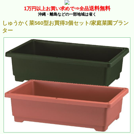
送料無料
1万
円以上お買い求めで⇒
全品
沖縄・離島などの一部地域は省く
しゅうかく菜560型お買得3個セット/家庭菜園プラン
ター