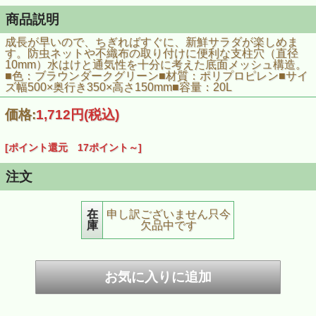
商品説明
成長が早いので、ちぎればすぐに、新鮮サラダが楽しめま
す。防虫ネットや不織布の取り付けに便利な支柱穴（直径
10mm）水はけと通気性を十分に考えた底面メッシュ構造。
■色：ブラウンダークグリーン■材質：ポリプロピレン■サイ
ズ幅500×奥行き350×高さ150mm■容量：20L
価格:
1,712円
(税込)
[ポイント還元 17ポイント～]
注文
在
申し訳ございません只今
庫
欠品中です