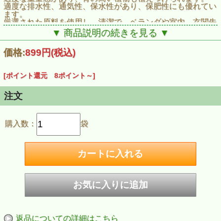
適度な排水性、通気性、保水性があり、保肥性にも優れてい
ます。
厳選された原料を使用し、清潔で、ベランダや室内、玄関先
でも安心してお使いいただけます。
▼ 商品説明の続きを見る ▼
兵庫県産の培養土です
価格:
899円
(税込)
適用植物
草花類／パンジー・ビオラ・サフィニア®・ペチュニア・ベ
ゴニア・マリーゴールド・サルビア・インパチェンス・ゼラ
[ポイント還元 8ポイント～]
ニウム・コスモス・ラベンダーなど
球根類／チューリップ・ムスカリ・スイセン・ユリ・ダリ
ア・グラジオラス・アネモネ・ヒヤシンス・クロッカスなど
注文
その他／野菜・ハーブ・観葉植物など
用途【ガーデニング】【園芸】【菜園】【草花】
購入数：
袋
返品についての詳細はこちら