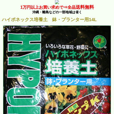
送料無料
1万
円以上お買い求めで⇒
全品
沖縄・離島などの一部地域は省く
ハイポネックス培養土 鉢・プランター用14L