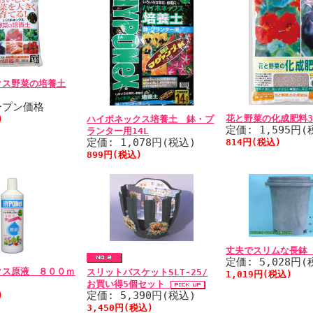
クス野菜の培養土
ープン価格
花と野菜の化成肥料3
)
ハイポネックス培養土 鉢・プ
定価: 1,595円(
ランター用14L
定価: 1,078円(税込)
814円(税込)
899円(税込)
丈夫でスリムな長鉢
定価: 5,028円(
クス原液 ８００ｍ
スリットバスケットSLT-25/
1,019円(税込)
お買い得5個セット
定価: 5,390円(税込)
)
3,450円(税込)