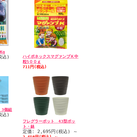
Kg
税込)
ハイポネックスマグァンプＫ中
粒5００ｇ
711円(税込)
 3個組
税込)
フレグラーポット 43型ポッ
ト・鉢
定価: 2,695円(税込)
～
2,450円(税込)
～