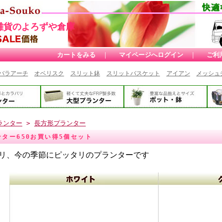
雑貨のよろずや倉庫
カートをみる
｜
マイページへログイン
｜
ご利
バラアーチ
オベリスク
スリット鉢
スリットバスケット
アイアン
メッシュ
ランター
>
長方形プランター
ター650お買い得5個セット
リ、今の季節にピッタリのプランターです