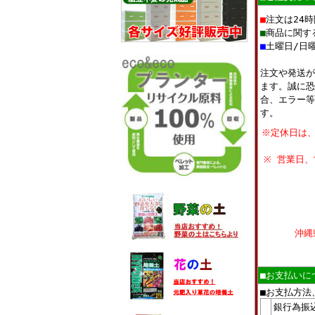
■
注文は24
■
商品に関す
■
土曜日/日
注文や発送が
ます。誠に恐
合、エラー等
す。
※定休日は
※ 営業日
沖縄
■お支払いに
■お支払方法
銀行為振