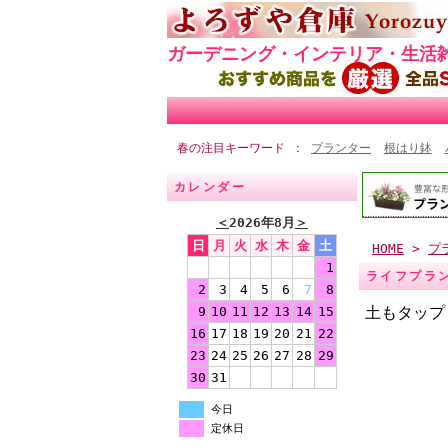
ガーデニング・インテリア・生活
春の注目キーワード
プランター
根はり鉢
カレンダー
＜
2026年8月
＞
日
月
火
水
木
金
土
HOME
>
プ
1
ライフプラン
2
3
4
5
6
7
8
土もタップ
9
10
11
12
13
14
15
16
17
18
19
20
21
22
23
24
25
26
27
28
29
30
31
今日
定休日