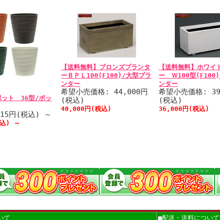
【送料無料】ブロンズプランタ
【送料無料】ホワイ
ーＢＰＬ100(F100)/大型プラ
ー Ｗ100型(F100
ンター
ンター
希望小売価格: 44,000円
希望小売価格: 39
ット 36型/ポッ
(税込)
(税込)
40,000円(税込)
36,000円(税込)
815円(税込)
～
税込)
～
いて
■配送・送料について