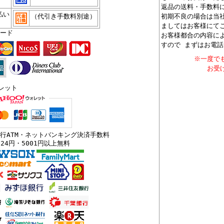
返品の送料・手数料
払い
（代引き手数料別途）
初期不良の場合は当
ましてはお客様にて
ード
お客様都合の内容に
すので まずはお電
※一度で
お受
ォレット
行ATM・ネットバンキング決済手数料
324円・5001円以上無料