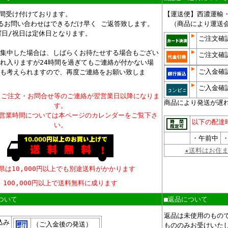
時間受け付けております。
【運送便】西濃運輸
るお問い合わせはできるだけ早く ご返答致します。
（商品により運送会
曜日/祝日は定休日となります。
ご注文確
集中した場合は、しばらくお待たせする場合もござい
ご注文確
れ入りますが24時間を過ぎてもご連絡が付かない場
ご入金確
も考えられますので、再度ご連絡をお願い致しま
ご入金確
、ご注文・お問合せ等のご連絡が翌営業日以降になりま
商品により発送が遅
す。
、営業時間については本ページのカレンダーをご覧下さ
以下の配達
い。
・午前中
・
★送料はお住
県は10,000円以上でも別途送料がかかります
100,000円以上で送料無料に成ります
ついて
■返品について
、
返品は未使用のもの
込み
（ご入金後の発送）
もののみお受けいた