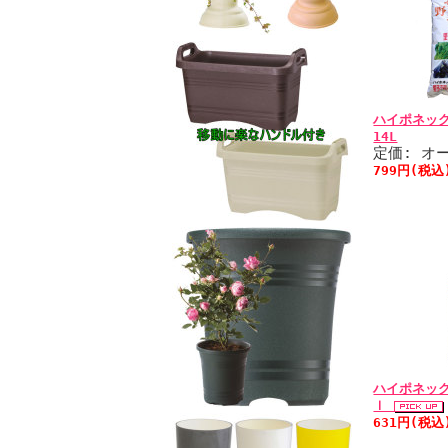
ハイポネッ
14L
定価: オ
799円(税込
ハイポネッ
ｌ
631円(税込