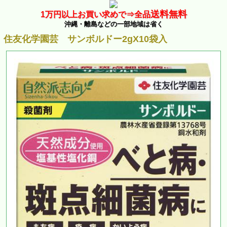
送料無料
1万
円以上お買い求めで⇒
全品
沖縄・離島などの一部地域は省く
住友化学園芸 サンボルドー2gX10袋入