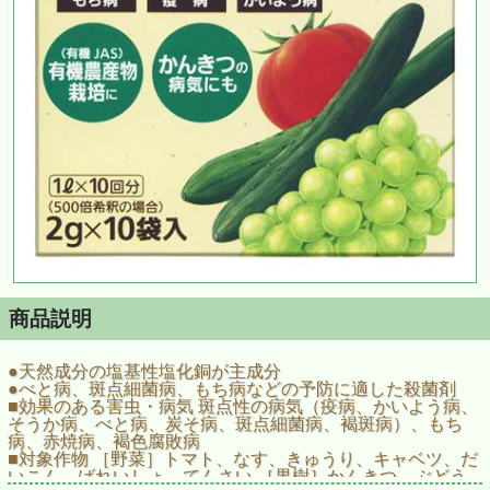
商品説明
●天然成分の塩基性塩化銅が主成分
●べと病、斑点細菌病、もち病などの予防に適した殺菌剤
■効果のある害虫・病気 斑点性の病気（疫病、かいよう病、
そうか病、べと病、炭そ病、斑点細菌病、褐斑病）、もち
病、赤焼病、褐色腐敗病
■対象作物 ［野菜］トマト、なす、きゅうり、キャベツ、だ
いこん、ばれいしょ、てんさい ［果樹］かんきつ、ぶどう