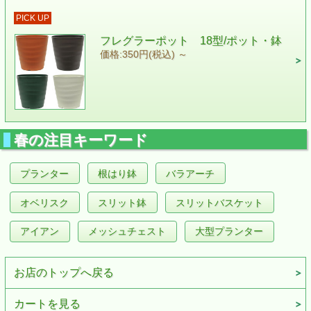
PICK UP
フレグラーポット 18型/ポット・鉢
価格:350円(税込)
～
春の注目キーワード
プランター
根はり鉢
バラアーチ
オベリスク
スリット鉢
スリットバスケット
アイアン
メッシュチェスト
大型プランター
お店のトップへ戻る
カートを見る