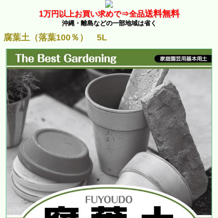
送料無料
1万
円以上お買い求めで⇒
全品
沖縄・離島などの一部地域は省く
腐葉土（落葉100％） 5L