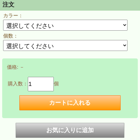
み
注文
カラー：
個数：
価格:
－
購入数：
個