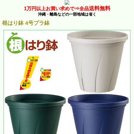
送料無料
1万
円以上お買い求めで⇒
全品
沖縄・離島などの一部地域は省く
根はり鉢 4号プラ鉢