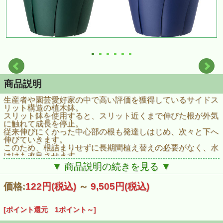
商品説明
生産者や園芸愛好家の中で高い評価を獲得しているサイドス
リット構造の植木鉢。
スリット鉢を使用すると、スリット近くまで伸びた根が外気
に触れて成長を停止。
従来伸びにくかった中心部の根も発達しはじめ、次々と下へ
伸びていきます。
このため、根詰まりせずに長期間植え替えの必要がなく、水
はけも改良させます。
■仕様
▼ 商品説明の続きを見る ▼
サイズ：直径115×高さ105mm/上部内径約102下部外径約
60mm
価格:
122円
(税込)
～
9,505円
(税込)
材質：ポリプロピレン
[ポイント還元 1ポイント～]
土容量：0.40Ｌ
スリット鉢・栽培用・水はけ・ガーデニング・園芸・植え込