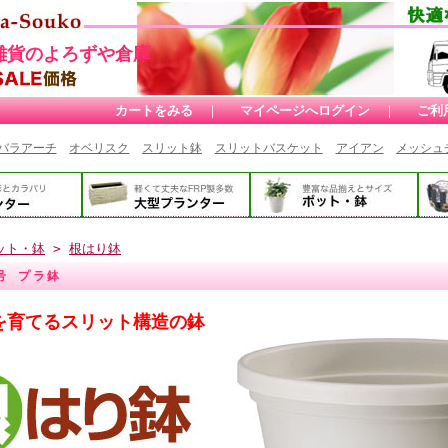
雑貨のよろずや倉庫
カートをみる
｜
マイページへログイン
｜
ご利
バラアーチ
オベリスク
スリット鉢
スリットバスケット
アイアン
メッシュ
ット・鉢
>
根はり鉢
号 プラ鉢
を育てるスリット構造の鉢