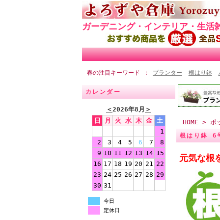
ガーデニング・インテリア・生活
春の注目キーワード
プランター
根はり鉢
カレンダー
＜
2026年8月
＞
日
月
火
水
木
金
土
HOME
>
ポ
1
根はり鉢 6
2
3
4
5
6
7
8
9
10
11
12
13
14
15
元気な根
16
17
18
19
20
21
22
23
24
25
26
27
28
29
30
31
今日
定休日