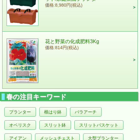
価格:8,980円(税込)
花と野菜の化成肥料3Kg
価格:814円(税込)
春の注目キーワード
プランター
根はり鉢
バラアーチ
オベリスク
スリット鉢
スリットバスケット
アイアン
メッシュチェスト
大型プランター