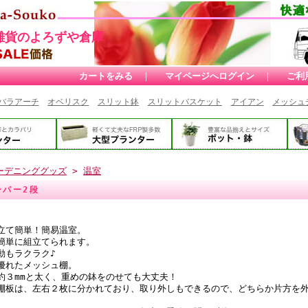
雑貨のよろずや倉庫
カートをみる
｜
マイページへログイン
｜
ご利
バラアーチ
オベリスク
スリット鉢
スリットバスケット
アイアン
メッシュ
ーデニンググッズ
>
温室
ーパー2段
立て簡単！簡易温室。
簡単に組立てられます。
動もラクラク♪
優れたメッシュ棚。
約３mmと太く、重めの鉢をのせても大丈夫！
棚板は、左右２枚に分かれており、取り外しもできるので、どちらか片方を