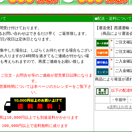
いて
■配送・送料について
時間受け付けております。
【運送便】西濃運輸
るお問い合わせはできるだけ早く ご返答致します。
（商品により運送会
曜日/祝日は定休日となります。
ご注文確
集中した場合は、しばらくお待たせする場合もござい
ご注文確
れ入りますが24時間を過ぎてもご連絡が付かない場
ご入金確
も考えられますので、再度ご連絡をお願い致しま
ご入金確
、ご注文・お問合せ等のご連絡が翌営業日以降になりま
商品により発送が遅
す。
、営業時間については本ページのカレンダーをご覧下さ
以下の配達
い。
・午前中
・
★送料はお住
県は10,000円以上でも別途送料がかかります
100,000円以上で送料無料に成ります