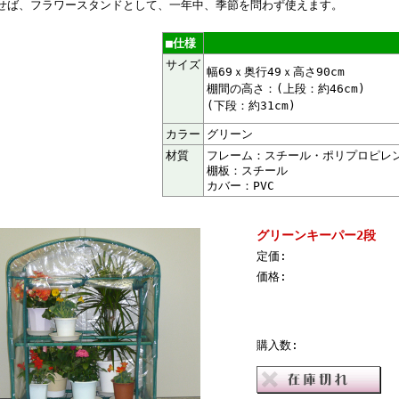
せば、フラワースタンドとして、一年中、季節を問わず使えます。
■仕様
サイズ
幅69ｘ奥行49ｘ高さ90cm
棚間の高さ：(上段：約46cm)
(下段：約31cm)
カラー
グリーン
材質
フレーム：スチール・ポリプロピレ
棚板：スチール
カバー：PVC
グリーンキーパー2段
定価:
価格:
購入数: