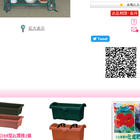
拡大表示
560型お買得3個