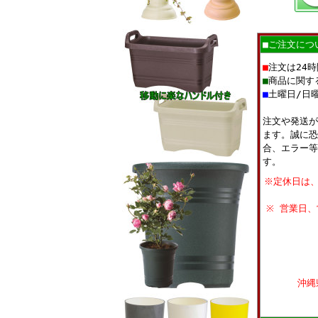
■ご注文につ
■
注文は24
■
商品に関す
■
土曜日/日
注文や発送が
ます。誠に恐
合、エラー等
す。
※定休日は
※ 営業日
沖縄