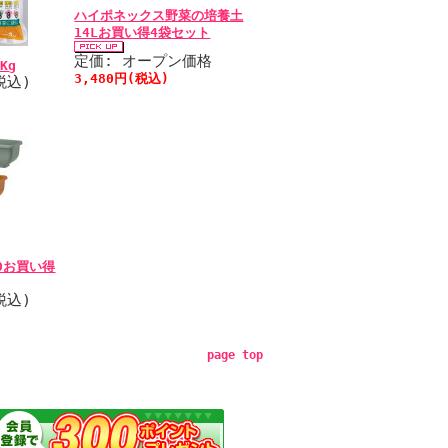
ハイポネックス野菜の培養土
14Lお買い得4袋セット
定価: オープン価格
Kg
3,480円(税込)
税込)
0お買い得
税込)
page top