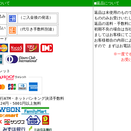
ついて
■返品について
、
返品は未使用のもの
込み
（ご入金後の発送）
もののみお受けいた
返品の送料・手数料
払い
（代引き手数料別途）
初期不良の場合は当
ましてはお客様にて
ード
お客様都合の内容に
すので まずはお電
※一度で
お受
ォレット
行ATM・ネットバンキング決済手数料
324円・5001円以上無料