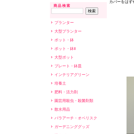
カバーをはず
商品検索
プランター
大型プランター
ポット・鉢
ポット・鉢Ⅱ
大型ポット
プレート・鉢皿
インテリアグリーン
培養土
肥料・活力剤
園芸用殺虫・殺菌剤類
散水用品
バラアーチ・オベリスク
ガーデニンググッズ