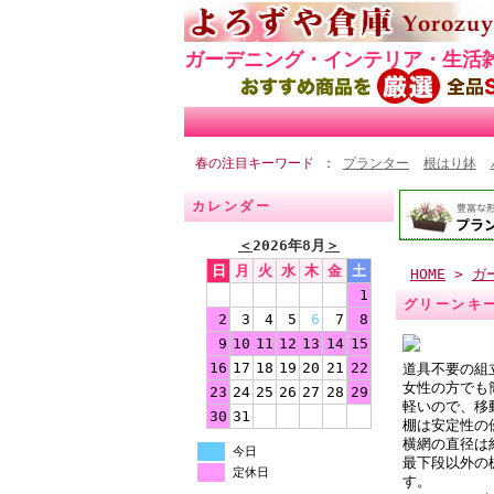
ガーデニング・インテリア・生活
春の注目キーワード
プランター
根はり鉢
カレンダー
＜
2026年8月
＞
日
月
火
水
木
金
土
HOME
>
ガ
1
グリーンキ
2
3
4
5
6
7
8
9
10
11
12
13
14
15
16
17
18
19
20
21
22
道具不要の組
女性の方でも
23
24
25
26
27
28
29
軽いので、移
30
31
棚は安定性の
横網の直径は
今日
最下段以外の
定休日
す。