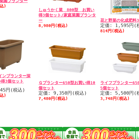
庭菜園プランター
税込)
しゅうかく菜 800型 お買い
得3個セット/家庭菜園プランタ
ー
花と野菜の化成肥料3
定価: 1,595円(
8,980円(税込)
814円(税込)
oウインプランター深
い得3個セット
Ｇプランター650型お買い得10
ライフプランター65
個セット
5個セット
445円(税込)
定価: 9,350円(税込)
定価: 5,500円(
税込)
7,480円(税込)
3,748円(税込)