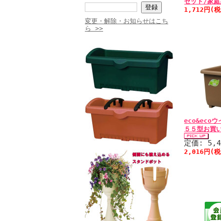
セット/家
1,712円(
変更・解除・お知らせはこち
ら >>
eco&ec
５５型お買
定価: 5,
2,016円(