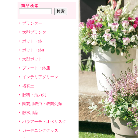
商品検索
プランター
大型プランター
ポット・鉢
ポット・鉢Ⅱ
大型ポット
プレート・鉢皿
インテリアグリーン
培養土
肥料・活力剤
園芸用殺虫・殺菌剤類
散水用品
バラアーチ・オベリスク
ガーデニンググッズ