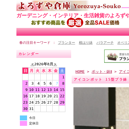
ガーデニング・インテリア・生活雑貨のよろず
春の注目キーワード
プランター
根はり鉢
バラアーチ
オベリ
カレンダー
＜
2026年8月
＞
日
月
火
水
木
金
土
HOME
>
ポット・鉢Ⅱ
>
アイ
1
アイコンポット 15型プラ鉢
2
3
4
5
6
7
8
9
10
11
12
13
14
15
16
17
18
19
20
21
22
23
24
25
26
27
28
29
30
31
今日
定休日