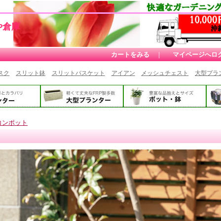
や倉庫
カートをみる
｜
マイページへロ
スク
スリット鉢
スリットバスケット
アイアン
メッシュチェスト
大型プラ
コンポット