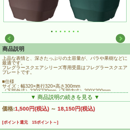
商品説明
上品な表情と、深さたっぷりの土容量が、バラや果樹などに
最適です。
フレグラースクエアシリーズ専用受皿はフレグラースクエア
プレートです。
■仕様
サイズ：幅320×奥行320×高さ300mm
（下部外寸）220X220mm（下部内寸）200X200mm
材質：ポリプロピレン
▼ 商品説明の続きを見る ▼
土容量：18L
価格:
1,500円
(税込)
～
18,150円
(税込)
[ポイント還元 15ポイント～]