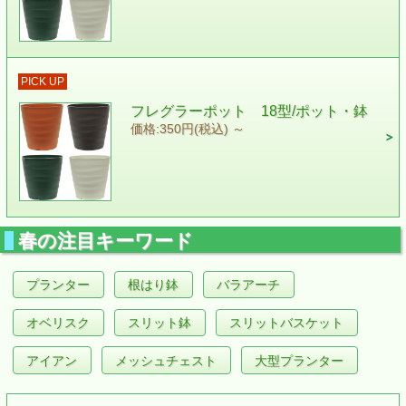
PICK UP
フレグラーポット 18型/ポット・鉢
価格:350円(税込)
～
春の注目キーワード
プランター
根はり鉢
バラアーチ
オベリスク
スリット鉢
スリットバスケット
アイアン
メッシュチェスト
大型プランター