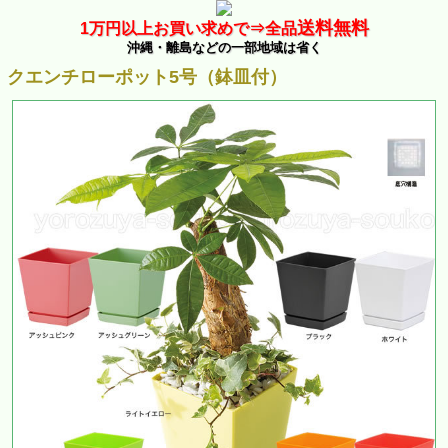
送料無料
1万
円以上お買い求めで⇒
全品
沖縄・離島などの一部地域は省く
クエンチローポット5号（鉢皿付）