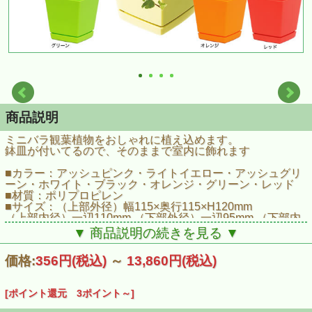
商品説明
ミニバラ観葉植物をおしゃれに植え込めます。
鉢皿が付いてるので、そのままで室内に飾れます
■カラー：アッシュピンク・ライトイエロー・アッシュグリ
ーン・ホワイト・ブラック・オレンジ・グリーン・レッド
■材質：ポリプロピレン
■サイズ：（上部外径）幅115×奥行115×H120mm
（上部内径）一辺110mm （下部外径）一辺95mm （下部内
径）一辺90mm ■容量：0.8L/div>
▼ 商品説明の続きを見る ▼
価格:
356円
(税込)
～
13,860円
(税込)
[ポイント還元 3ポイント～]