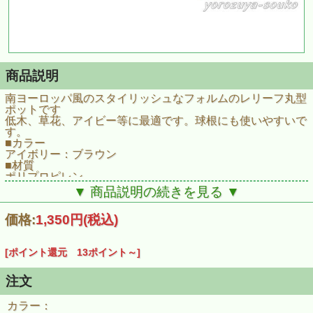
商品説明
南ヨーロッパ風のスタイリッシュなフォルムのレリーフ丸型
ポットです
低木、草花、アイビー等に最適です。球根にも使いやすいで
す。
■カラー
アイボリー：ブラウン
■材質
ポリプロピレン
■サイズ
▼ 商品説明の続きを見る ▼
直径380×H310mm
■容量
価格:
1,350円
(税込)
16.0L
[ポイント還元 13ポイント～]
注文
カラー：