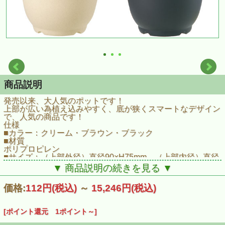
商品説明
発売以来、大人気のポットです！
上部が広い為植え込みやすく、底が狭くスマートなデザイン
で、人気の商品です！
仕様
■カラー：クリーム・ブラウン・ブラック
■材質
ポリプロピレン
■サイズ：（上部外径）直径90×H75mm、（上部内径）直径
70mm
▼ 商品説明の続きを見る ▼
（下部外径）直径45mm
■容量：0.2L
価格:
112円
(税込)
～
15,246円
(税込)
■材質：ポリプロピレン
[ポイント還元 1ポイント～]