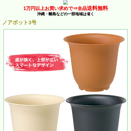
送料無料
1万
円以上お買い求めで⇒
全品
沖縄・離島などの一部地域は省く
ノアポット3号