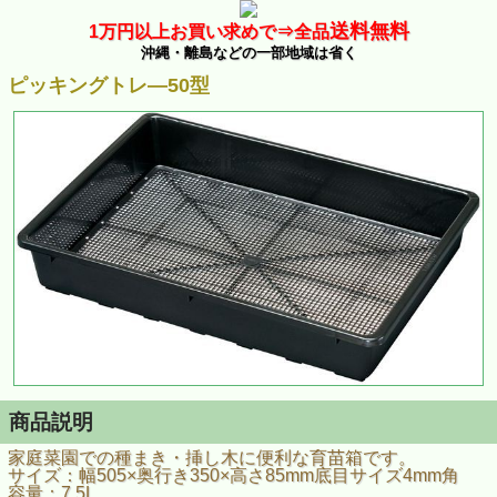
送料無料
1万
円以上お買い求めで⇒
全品
沖縄・離島などの一部地域は省く
ピッキングトレ―50型
商品説明
家庭菜園での種まき・挿し木に便利な育苗箱です。
サイズ：幅505×奥行き350×高さ85mm底目サイズ4mm角
容量：7.5L