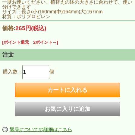
一度お使いください。植替えの鉢の大きさに合わせて、使い
分けできます
サイズ：長さ(小)160mm(中)164mm(大)167mm
材質：ポリプロピレン
価格:
265円
(税込)
[ポイント還元 2ポイント～]
注文
購入数：
個
返品についての詳細はこちら