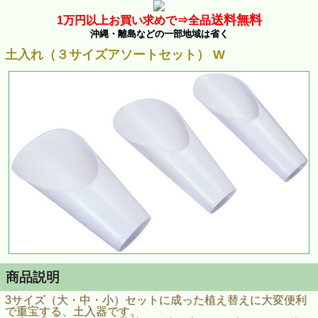
送料無料
1万
円以上お買い求めで⇒
全品
沖縄・離島などの一部地域は省く
土入れ（３サイズアソートセット） W
商品説明
3サイズ（大・中・小）セットに成った植え替えに大変便利
で重宝する、土入器です。