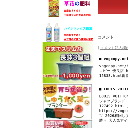
コメント
[
コメント記入欄
■ vogcopy.n
vogcopy.net
コピー 優良店 ht
15838.html
■ LOUIS VU
LOUIS VUIT
シャツブランド コ
127492.ht
https://v
ツ!2026着回し度
勝ち 大人気アイテ