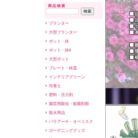
商品検索
プランター
大型プランター
ポット・鉢
ポット・鉢Ⅱ
大型ポット
プレート・鉢皿
インテリアグリーン
培養土
肥料・活力剤
園芸用殺虫・殺菌剤類
散水用品
バラアーチ・オベリスク
ガーデニンググッズ