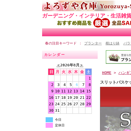
ガーデニング・インテリア・生活雑
春の注目キーワード
プランター
根はり鉢
バラ
カレンダー
＜
2026年8月
＞
日
月
火
水
木
金
土
HOME
>
ハンギ
1
スリットバスケット
2
3
4
5
6
7
8
9
10
11
12
13
14
15
16
17
18
19
20
21
22
23
24
25
26
27
28
29
30
31
今日
定休日