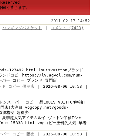
Reserved.
を固く禁じます。
2011-02-17 14:52
ハンギングバスケット
｜
コメント (7423)
｜
ds-127492.html louisvuittonブランド
ンドコピーhttps://lv.agvol.com/num-
m/ スーパー コピー ブランド 専門店
ブランド コピー 優良店
｜ 2026-08-06 10:53 ｜
 ヴィトンスーパー コピー 品LOUIS VUITTON半袖T
大注目 vogcopy.net/goods-
超激得格安 超稀少
で名高い 夏季超人気アイテムルイ ヴィトン半袖Tシャ
num-15838.html vogコピー圧倒的人気 早者
ーパー コピー 販売
｜ 2026-08-06 10:53 ｜