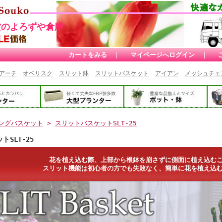
貨のよろずや倉庫
カートをみる
｜
マイページへログイン
｜
アーチ
オベリスク
スリット鉢
スリットバスケット
アイアン
メッシュチェ
ングバスケット
>
スリットバスケットSLT-25
SLT-25
花を植え込む際、上部から根鉢を崩さずに側面に植え込む
スリット機能は初心者の方でも失敗なく、簡単に花を植え込