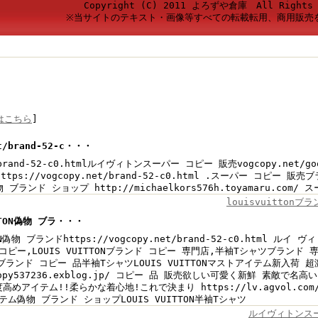
Copyright (C) 2011 よろずや倉庫 All Rights 
※当サイトのテキスト・画像等すべての転載転用、商用販売
はこちら
]
et/brand-52-c・・・
/brand-52-c0.htmlルイヴィトンスーパー コピー 販売vogcopy.net/goo
tps://vogcopy.net/brand-52-c0.html .スーパー コピー 販売ブラ
偽物 ブランド ショップ http://michaelkors576h.toyamaru.co
louisvuitton
ITTON偽物 ブラ・・・
TON偽物 ブランドhttps://vogcopy.net/brand-52-c0.html ルイ
ピー,LOUIS VUITTONブランド コピー 専門店,半袖Tシャツブランド 専門店!
ml ブランド コピー 品半袖TシャツLOUIS VUITTONマストアイテム新入荷 
ogcopy537236.exblog.jp/ コピー 品 販売欲しい可愛く新鮮 素敵
高めアイテム!!柔らかな着心地!これで決まり https://lv.agvol.com/
ム偽物 ブランド ショップLOUIS VUITTON半袖Tシャツ
ルイヴィトンス