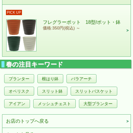
PICK UP
フレグラーポット 18型/ポット・鉢
価格:350円(税込)
～
春の注目キーワード
プランター
根はり鉢
バラアーチ
オベリスク
スリット鉢
スリットバスケット
アイアン
メッシュチェスト
大型プランター
お店のトップへ戻る