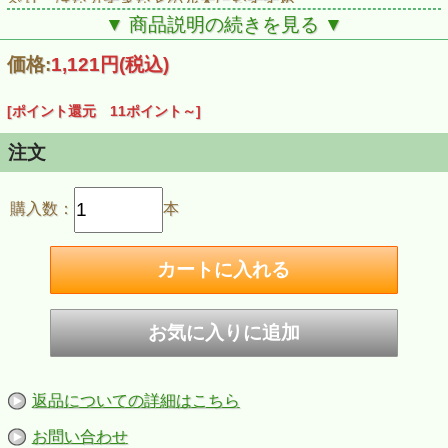
べり、はなみずきなどの花木におすすめ
●害虫にはノックダウン効果ですばやく退治
▼ 商品説明の続きを見る ▼
■効果のある害虫・病気
［害虫］アブラムシ類、チュウレンジハバチ、チャドクガ、
価格:
1,121円
(税込)
サルスベリフクロカイガラ ［病気］うどんこ病、白さび病
■対象作物
［草花］きく ［花木・庭木］さるすべり、はなみずき、つ
[ポイント還元 11ポイント～]
ばき、さざんか
注文
購入数：
本
返品についての詳細はこちら
お問い合わせ