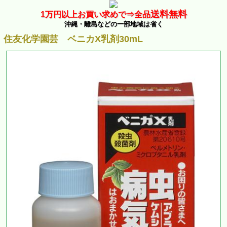
送料無料
1万
円以上お買い求めで⇒
全品
沖縄・離島などの一部地域は省く
住友化学園芸 ベニカX乳剤30mL