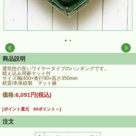
商品説明
通気性の良いワイヤータイプのハンギングです。
植え込み用麻マット付
サイズ/幅400×奥行90×高さ350mm
材質/本体鉄製 マット麻
価格:
6,091円
(税込)
[ポイント還元 60ポイント～]
注文