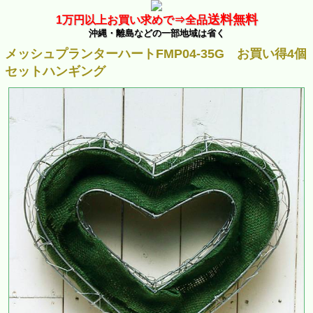
送料無料
1万
円以上お買い求めで⇒
全品
沖縄・離島などの一部地域は省く
メッシュプランターハートFMP04-35G お買い得4個
セットハンギング