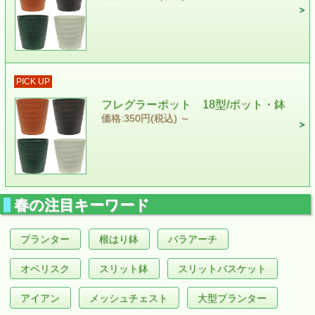
PICK UP
フレグラーポット 18型/ポット・鉢
価格:350円(税込)
～
春の注目キーワード
プランター
根はり鉢
バラアーチ
オベリスク
スリット鉢
スリットバスケット
アイアン
メッシュチェスト
大型プランター