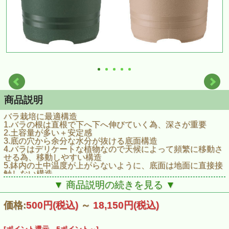
商品説明
バラ栽培に最適構造
1.バラの根は直根で下へ下へ伸びていく為、深さが重要
2.土容量が多い＋安定感
3.底の穴から余分な水分が抜ける底面構造
4.バラはデリケートな植物なので天候によって頻繁に移動さ
せる為、移動しやすい構造
5.鉢内の土中温度が上がらないように、底面は地面に直接接
触しない構造
6.通気性を高めるため、底穴や側面の通気孔の大きさが重要
▼ 商品説明の続きを見る ▼
■規格
価格:
500円
(税込)
～
18,150円
(税込)
サイズ：直径180×高さ180mm
容量：2.3L
材質：ポリプロピレン