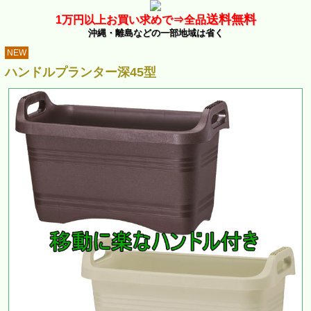
送料無料
1万
円以上お買い求めで⇒
全品
沖縄・離島などの一部地域は省く
NEW
ハンドルプランター深45型