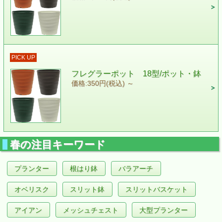
PICK UP
フレグラーポット 18型/ポット・鉢
価格:350円(税込)
～
春の注目キーワード
プランター
根はり鉢
バラアーチ
オベリスク
スリット鉢
スリットバスケット
アイアン
メッシュチェスト
大型プランター