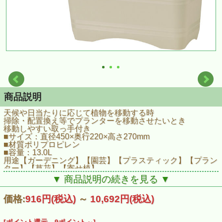
商品説明
天候や日当たりに応じて植物を移動する時
掃除・配置換え等でプランターを移動させたいとき
移動しやすい取っ手付き
■サイズ：直径450×奥行220×高さ270mm
■材質ポリプロピレン
■容量：13.0L
用途【ガーデニング】【園芸】【プラスティック】【プラン
ター】【草花】【寄せ植】
▼ 商品説明の続きを見る ▼
価格:
916円
(税込)
～
10,692円
(税込)