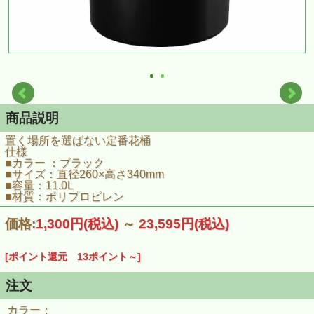
商品説明
置く場所を選ばない定番花桶
仕様
■カラー ：ブラック
■サイズ：直径260×高さ340mm
■容量：11.0L
■材質：ポリプロピレン
価格:
1,300円
(税込)
～
23,595円
(税込)
[ポイント還元 13ポイント～]
注文
カラー：