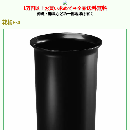
送料無料
1万
円以上お買い求めで⇒
全品
沖縄・離島などの一部地域は省く
花桶F-4