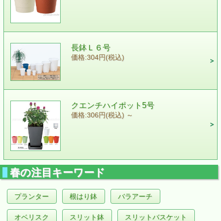
長鉢Ｌ６号
価格:304円(税込)
クエンチハイポット5号
価格:306円(税込)
～
春の注目キーワード
プランター
根はり鉢
バラアーチ
オベリスク
スリット鉢
スリットバスケット