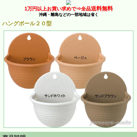
送料無料
1万
円以上お買い求めで⇒
全品
沖縄・離島などの一部地域は省く
ハングボール２０型