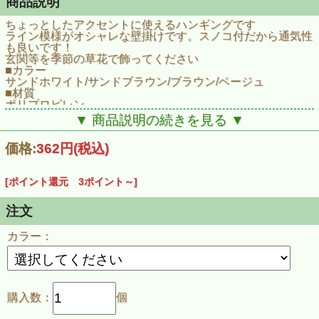
商品説明
ちょっとしたアクセントに使えるハンギングです
ライン模様がオシャレな壁掛けです。スノコ付だから通気性
も良いです！
玄関等を季節の草花で飾ってください
■カラー
サンドホワイト/サンドブラウン/ブラウン/ベージュ
■材質
ポリプロピレン
■サイズ
▼ 商品説明の続きを見る ▼
幅205×奥行き165×高さ125mm
■容量
価格:
362円
(税込)
1.5L
[ポイント還元 3ポイント～]
注文
カラー：
購入数：
個