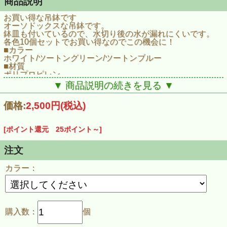
商品説明
お買い得な吊鉢です
オーソドックスな吊鉢です。
鉢皿も付いているので、水切り後の水が漏れにくいです。
各色10個セットでお買い得なのでこの機会に！
■カラー
ホワイト/ツートングリーン/ツートンブルー
■材質
ポリプロピレン
■サイズ
▼ 商品説明の続きを見る ▼
直径155×高さ85mm
■容量
価格:
2,500円
(税込)
0.4L
[ポイント還元 25ポイント～]
注文
カラー：
購入数：
個