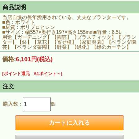
商品説明
当店自慢の長年愛用されている、丈夫なプランターです。
■色：ホワイト
■材質：ポリプロピレン
■サイズ：幅557×奥行き197×高さ155mm■容量：6.5L
用途【ガーデニング】【園芸】【プラスティック】【プラン
ター】【鉢】【草花】【寄せ植】【家庭菜園】【ベランダ園
芸】【ベランダ菜園】【野菜】【緑化】【緑のカーテン】
価格:
6,101円
(税込)
[ポイント還元 61ポイント～]
注文
購入数：
個