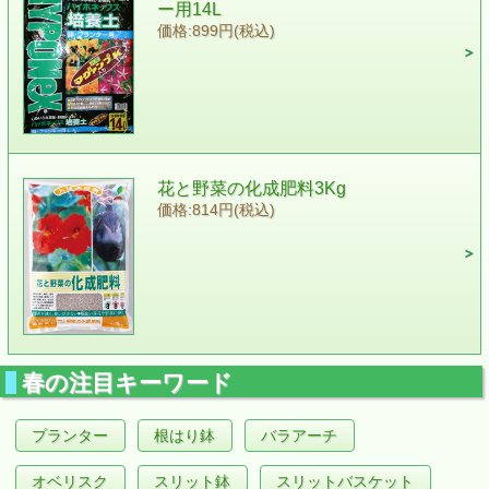
ー用14L
価格:899円(税込)
花と野菜の化成肥料3Kg
価格:814円(税込)
春の注目キーワード
プランター
根はり鉢
バラアーチ
オベリスク
スリット鉢
スリットバスケット