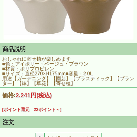
商品説明
おしゃれに寄せ植が楽しめます
■色：アイボリー・ベージュ・ブラウン
■材質：ポリプロピレン
■サイズ：直径270×H175mm■容量：2.0L
用途【ガーデニング】【園芸】【プラスティック】【プラン
ター】【鉢】【草花】【寄せ植】
価格:
2,241円
(税込)
[ポイント還元 22ポイント～]
注文