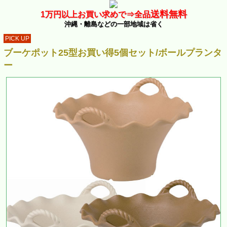
送料無料
1万
円以上お買い求めで⇒
全品
沖縄・離島などの一部地域は省く
PICK UP
ブーケポット25型お買い得5個セット/ボールプランタ
ー