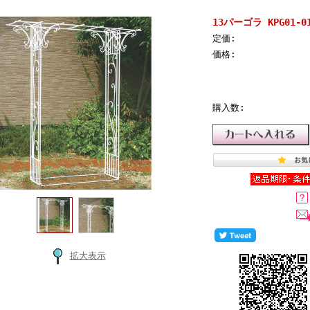
13パーゴラ KPG01-0
定価:
価格:
購入数:
拡大表示