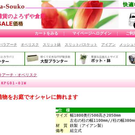
雑貨のよろずや倉庫
カートをみる
｜
マイページへログイン
｜
ご利
バラアーチ
オベリスク
スリット鉢
スリットバスケット
アイアン
メッシュ
ラアーチ・オベリスク
KPG01-01W
植物をお庭でオシャレに飾れます
■仕 様
サイズ
幅1800奥行500高さ2050mm
左右の柱の幅1100mm//柱の幅380m
材 質
鉄製（アイアン製）
備考
組立式