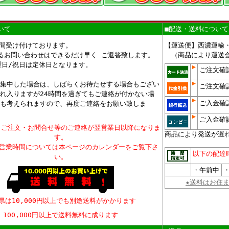
いて
■配送・送料について
時間受け付けております。
【運送便】西濃運輸
るお問い合わせはできるだけ早く ご返答致します。
（商品により運送会
曜日/祝日は定休日となります。
ご注文確
集中した場合は、しばらくお待たせする場合もござい
ご注文確
れ入りますが24時間を過ぎてもご連絡が付かない場
ご入金確
も考えられますので、再度ご連絡をお願い致しま
ご入金確
、ご注文・お問合せ等のご連絡が翌営業日以降になりま
商品により発送が遅
す。
、営業時間については本ページのカレンダーをご覧下さ
以下の配達
い。
・午前中
・
★送料はお住
県は10,000円以上でも別途送料がかかります
100,000円以上で送料無料に成ります