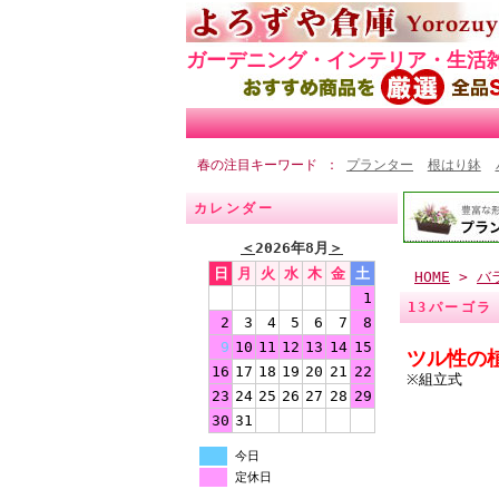
ガーデニング・インテリア・生活
春の注目キーワード
プランター
根はり鉢
カレンダー
＜
2026年8月
＞
日
月
火
水
木
金
土
HOME
>
バ
1
13パーゴラ 
2
3
4
5
6
7
8
9
10
11
12
13
14
15
ツル性の
16
17
18
19
20
21
22
※組立式
23
24
25
26
27
28
29
30
31
今日
定休日