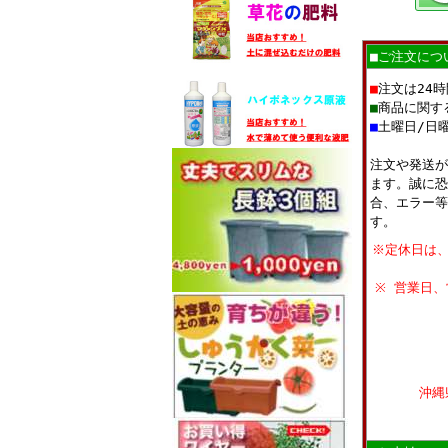
■ご注文につ
■
注文は24
■
商品に関す
■
土曜日/日
注文や発送が
ます。誠に恐
合、エラー等
す。
※定休日は
※ 営業日
沖縄