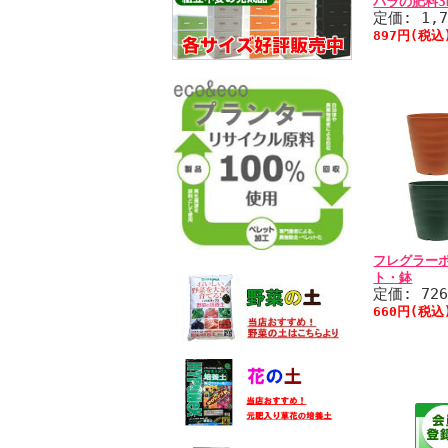
バラの肥料3
定価: 1,
897円(税込
フレグラーポ
ト・鉢
定価: 72
660円(税