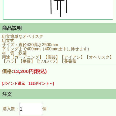
商品説明
組立簡単なオベリスク
組立式
サイズ：直径430高さ2500mm
下リングまで400mm（400mm土中に挿せます）
材 質 鉄製
用途【ガーデニング】【園芸】【アイアン】【オベリスク】
【バラ】【薔薇】【ツルバラ】【蔓薔薇
価格:
13,200円
(税込)
[ポイント還元 132ポイント～]
注文
購入数：
個