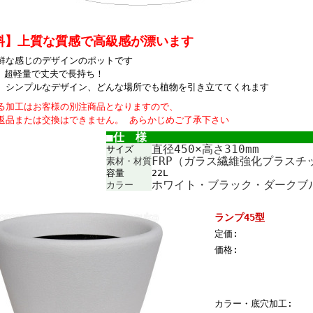
料】上質な質感で高級感が漂います
鮮な感じのデザインのポットです
ら、超軽量で丈夫で長持ち！
、シンプルなデザイン、どんな場所でも植物を引き立ててくれます
る加工はお客様の別注商品となりますので、
返品または交換はできません。 あらかじめご了承下さい
■仕 様
直径450×高さ310mm
サイズ
FRP（ガラス繊維強化プラスチ
素材・材質
容量
22L
ホワイト・ブラック・ダークブ
カラー
ランプ45型
定価:
価格:
カラー・底穴加工: