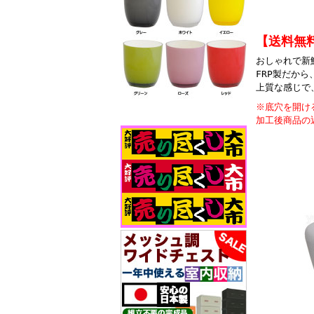
【送料無
おしゃれで新
FRP製だか
上質な感じで
※底穴を開け
加工後商品の