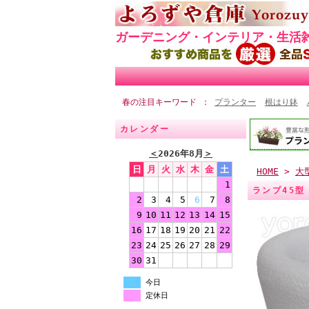
ガーデニング・インテリア・生活
春の注目キーワード
プランター
根はり鉢
カレンダー
＜
2026年8月
＞
日
月
火
水
木
金
土
HOME
>
大
1
ランプ45型
2
3
4
5
6
7
8
9
10
11
12
13
14
15
16
17
18
19
20
21
22
23
24
25
26
27
28
29
30
31
今日
定休日