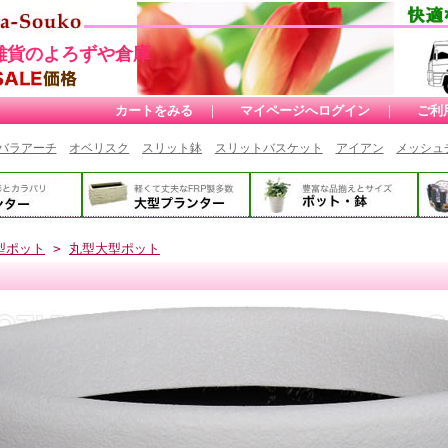
雑貨のよろずや倉庫
カートをみる
｜
マイページへログイン
｜
ご利
バラアーチ
オベリスク
スリット鉢
スリットバスケット
アイアン
メッシュ
型ポット
>
丸型大型ポット