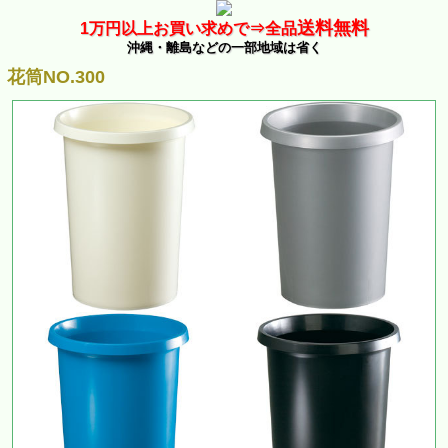
送料無料
1万
円以上お買い求めで⇒
全品
沖縄・離島などの一部地域は省く
花筒NO.300