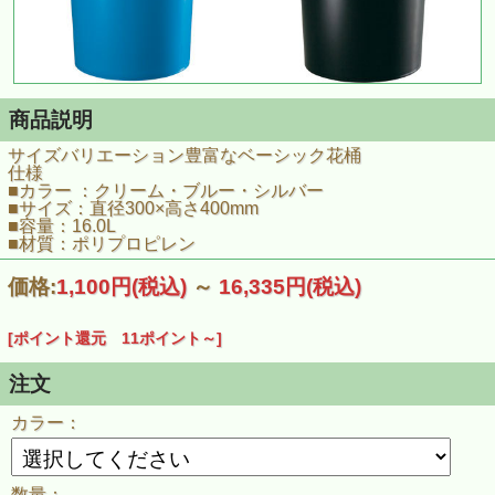
商品説明
サイズバリエーション豊富なベーシック花桶
仕様
■カラー ：クリーム・ブルー・シルバー
■サイズ：直径300×高さ400mm
■容量：16.0L
■材質：ポリプロピレン
価格:
1,100円
(税込)
～
16,335円
(税込)
[ポイント還元 11ポイント～]
注文
カラー：
数量：