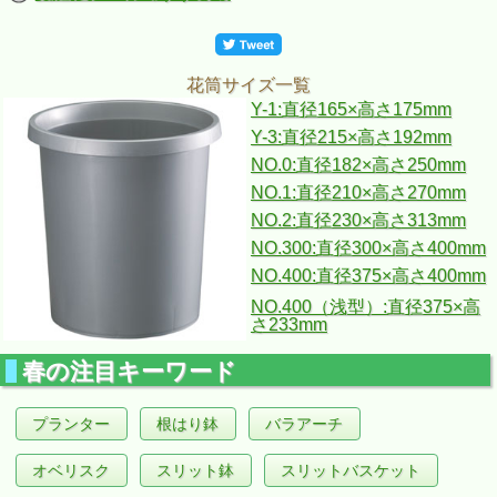
花筒サイズ一覧
Y-1:直径165×高さ175mm
Y-3:直径215×高さ192mm
NO.0:直径182×高さ250mm
NO.1:直径210×高さ270mm
NO.2:直径230×高さ313mm
NO.300:直径300×高さ400mm
NO.400:直径375×高さ400mm
NO.400（浅型）:直径375×高
さ233mm
春の注目キーワード
プランター
根はり鉢
バラアーチ
オベリスク
スリット鉢
スリットバスケット