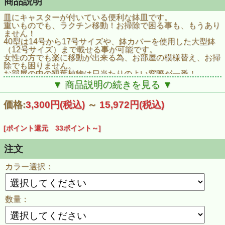
商品説明
皿にキャスターが付いている便利な鉢皿です。
重いものでも、ラクチン移動！お掃除で困る事も、もうあり
ません！
40型は14号から17号サイズや、鉢カバーを使用した大型鉢
（12号サイズ）まで載せる事が可能です。
女性の方でも楽に移動が出来る為、お部屋の模様替え、お掃
除でも困りません。
お部屋の中の観葉植物は日当たりのよい窓際が一番！
移動もらくらくのキャスタープレートがぜひオススメです。
▼ 商品説明の続きを見る ▼
耐荷重 25ｋｇ
■カラー
価格:
3,300円
(税込)
～
15,972円
(税込)
ブラウンブラックアイボリー
■材質
ポリプロピレン
[ポイント還元 33ポイント～]
■サイズスペック
直径410mm×高さ105mm
注文
カラー選択：
数量：