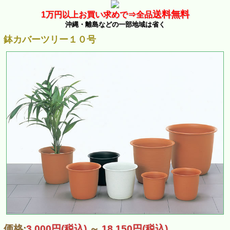
送料無料
1万
円以上お買い求めで⇒
全品
沖縄・離島などの一部地域は省く
鉢カバーツリー１０号
価格:
3,000円
(税込)
～
18,150円
(税込)