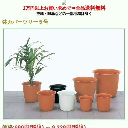
送料無料
1万
円以上お買い求めで⇒
全品
沖縄・離島などの一部地域は省く
鉢カバーツリー５号
価格:
680円
(税込)
～
8,228円
(税込)