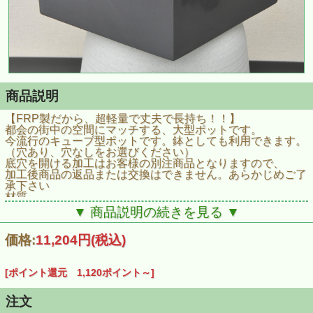
商品説明
【FRP製だから、超軽量で丈夫で長持ち！！】
都会の街中の空間にマッチする、大型ポットです。
今流行のキューブ型ポットです。鉢としても利用できます。
（穴あり、穴なしをお選びください）
底穴を開ける加工はお客様の別注商品となりますので、
加工後商品の返品または交換はできません。あらかじめご了
承下さい
材質
FRP「ガラス繊維強化プラスチック」
▼ 商品説明の続きを見る ▼
サイズ
幅340×奥行340×高さ340mm
価格:
11,204円
(税込)
重量
3.1kg
容量
[ポイント還元 1,120ポイント～]
33L
注文