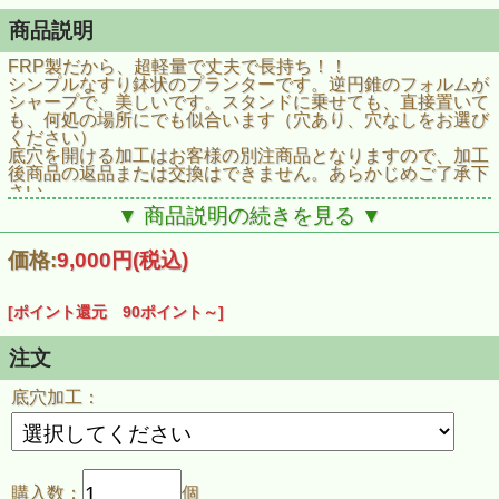
商品説明
FRP製だから、超軽量で丈夫で長持ち！！
シンプルなすり鉢状のプランターです。逆円錐のフォルムが
シャープで、美しいです。スタンドに乗せても、直接置いて
も、何処の場所にでも似合います（穴あり、穴なしをお選び
ください）
底穴を開ける加工はお客様の別注商品となりますので、加工
後商品の返品または交換はできません。あらかじめご了承下
さい
■カラーブラック
▼ 商品説明の続きを見る ▼
■材質FRP「ガラス繊維強化プラスチック」
■サイズ直径510×高さ255mm
価格:
9,000円
(税込)
■重量2.2kg
■容量24L
用途【ガーデニング】【園芸】【プラスティック】【プラン
[ポイント還元 90ポイント～]
ター】【鉢】【草花】【樹木】【果実】【緑化】【緑のカー
テン】
注文
底穴加工：
購入数：
個