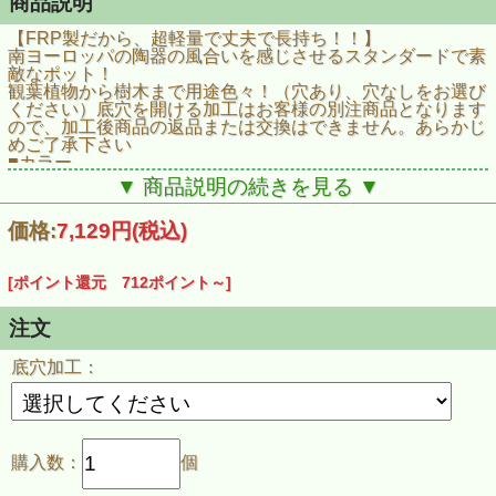
商品説明
【FRP製だから、超軽量で丈夫で長持ち！！】
南ヨーロッパの陶器の風合いを感じさせるスタンダードで素
敵なポット！
観葉植物から樹木まで用途色々！（穴あり、穴なしをお選び
ください）底穴を開ける加工はお客様の別注商品となります
ので、加工後商品の返品または交換はできません。あらかじ
めご了承下さい
■カラー
アイボリー
▼ 商品説明の続きを見る ▼
■材質
FRP「ガラス繊維強化プラスチック」
価格:
7,129円
(税込)
■サイズ
直径410×高さ380mm
■重量
[ポイント還元 712ポイント～]
2.1kg
■容量
33L
注文
底穴加工：
購入数：
個