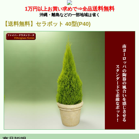
送料無料
1万
円以上お買い求めで⇒
全品
沖縄・離島などの一部地域は省く
【送料無料】セラポット 40型(P40)