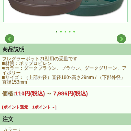
商品説明
フレグラーポット21型用の受皿です
■材質：ポリプロピレン
■カラー：ダークブラウン、ブラウン、ダークグリーン、ア
イボリー
■サイズ：（上部外径）直径180×高さ29mm / （下部外径）
直径153mm
価格:
110円
(税込)
～
7,986円
(税込)
[ポイント還元 1ポイント～]
注文
カラー：