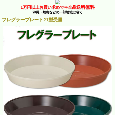
送料無料
1万
円以上お買い求めで⇒
全品
沖縄・離島などの一部地域は省く
フレグラープレート21型受皿